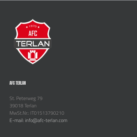
AFC TERLAN
St. Peterweg 79
39018 Terlan
MwSt.Nr.: IT01513790210
E-mail: info@afc-terlan.com