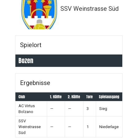
SSV Weinstrasse Süd
Spielort
Bozen
Ergebnisse
Club
1. Hälfte
2. Hälfte
Tore
Spielausgang
AC Virtus
—
—
3
Sieg
Bolzano
SSV
Weinstrasse
—
—
1
Niederlage
Süd