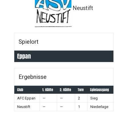
Neustift
Spielort
Eppan
Ergebnisse
Club
1. Hälfte
2. Hälfte
Tore
Spielausgang
AFC Eppan
—
—
2
Sieg
Neustift
—
—
1
Niederlage