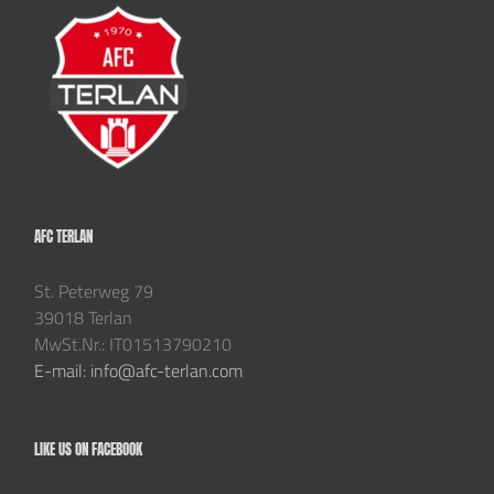
AFC TERLAN
St. Peterweg 79
39018 Terlan
MwSt.Nr.: IT01513790210
E-mail: info@afc-terlan.com
LIKE US ON FACEBOOK