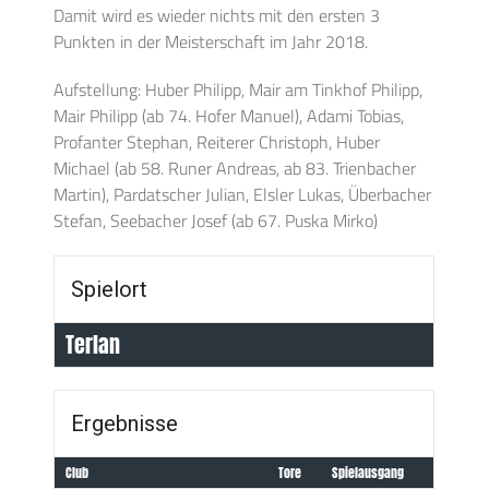
Damit wird es wieder nichts mit den ersten 3
Punkten in der Meisterschaft im Jahr 2018.
Aufstellung: Huber Philipp, Mair am Tinkhof Philipp,
Mair Philipp (ab 74. Hofer Manuel), Adami Tobias,
Profanter Stephan, Reiterer Christoph, Huber
Michael (ab 58. Runer Andreas, ab 83. Trienbacher
Martin), Pardatscher Julian, Elsler Lukas, Überbacher
Stefan, Seebacher Josef (ab 67. Puska Mirko)
Spielort
Terlan
Ergebnisse
Club
Tore
Spielausgang