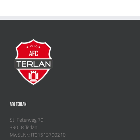
AFC TERLAN
St. Peterweg 79
39018 Terlan
MwSt.Nr.: IT01513790210