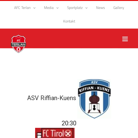
Zum
AFC Terlan
Media
Sportplatz
News
Gallery
Inhalt
springen
Kontakt
ASV Riffian-Kuens
20:30