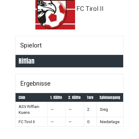
FC Tirol II
Spielort
Riffian
Ergebnisse
Club
1. Hälfte
2. Hälfte
Tore
Spielausgang
ASV Riffian-
—
—
2
Sieg
Kuens
FC Tirol II
—
—
0
Niederlage