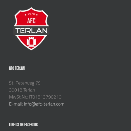
AFC TERLAN
St. Peterweg 79
39018 Terlan
MwSt.Nr.: IT01513790210
E-mail: info@afc-terlan.com
LIKE US ON FACEBOOK