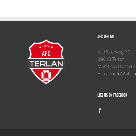
AFC TERLAN
St. Peterweg 79
39018 Terlan
MwSt.Nr.: IT0151
E-mail: info@afc-t
LIKE US ON FACEBOOK