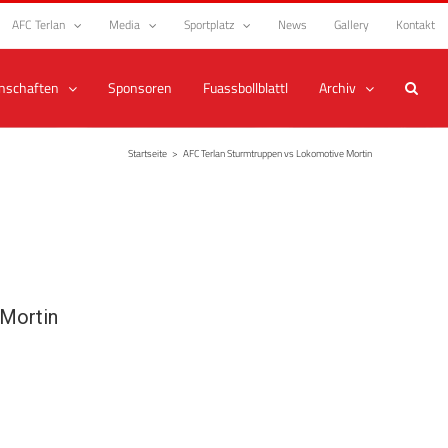
AFC Terlan
Media
Sportplatz
News
Gallery
Kontakt
nschaften
Sponsoren
Fuassbollblattl
Archiv
Startseite
>
AFC Terlan Sturmtruppen vs Lokomotive Mortin
Mortin