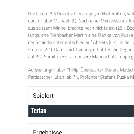
Nach dem 3:3 Unentschieden gegen Hinterulten, wol
durch Huber Michael (2.). Nach einer Viertelstunde k
aus spitzem Winkel brachte noch nichts ein (25.). Do
lange, ehe Trienbacher Martin eine Flanke von Puska 
der Schiedsrichter entschied auf Abseits (47.). In de
stumm (2:1). Damit nicht genug, erhöhten die Gegner k
auf 3:2. Somit muss sich unsere Mannschaft knapp 
Aufstellung: Huber Phillip, Überbacher Stefan, Matsch
Pardatscher Julian (ab 74. Profanter Stefan), Puska 
Spielort
Terlan
Ergebnisse