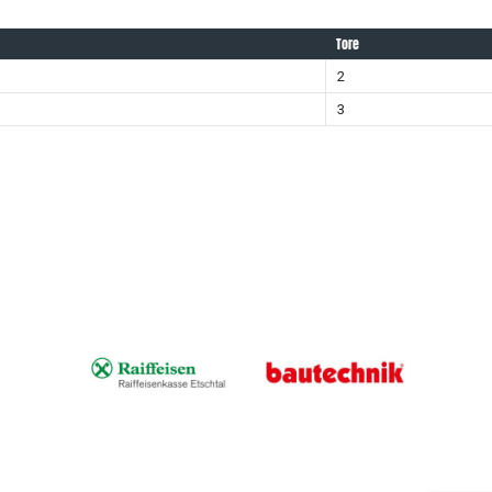
Tore
2
3