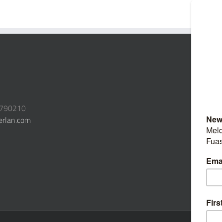
3790210
erlan.com