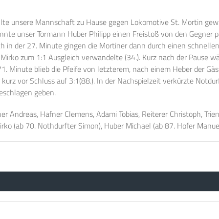
lte unsere Mannschaft zu Hause gegen Lokomotive St. Mortin gewi
onnte unser Tormann Huber Philipp einen Freistoß von den Gegner pa
ch in der 27. Minute gingen die Mortiner dann durch einen schnellen
Mirko zum 1:1 Ausgleich verwandelte (34.). Kurz nach der Pause wä
r 71. Minute blieb die Pfeife von letzterem, nach einem Heber der G
urz vor Schluss auf 3:1(88.). In der Nachspielzeit verkürzte Notdur
geschlagen geben.
er Andreas, Hafner Clemens, Adami Tobias, Reiterer Christoph, Trien
Mirko (ab 70. Nothdurfter Simon), Huber Michael (ab 87. Hofer Manuel