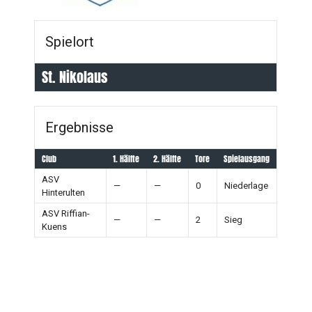
Spielort
St. Nikolaus
Ergebnisse
Club
1. Hälfte
2. Hälfte
Tore
Spielausgang
ASV
—
—
0
Niederlage
Hinterulten
ASV Riffian-
—
—
2
Sieg
Kuens