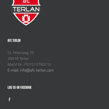
AFC TERLAN
St. Peterweg 79
39018 Terlan
MwSt.Nr.: IT01513790210
E-mail: info@afc-terlan.com
LIKE US ON FACEBOOK