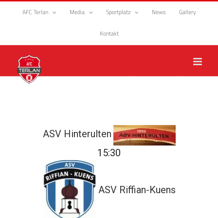
Zum
AFC Terlan
Media
Sportplatz
News
Gallery
Inhalt
springen
Kontakt
ASV Hinterulten
15:30
ASV Riffian-Kuens