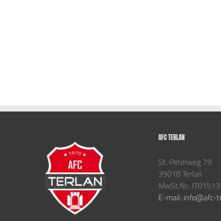
AFC TERLAN
St. Peterweg 79
39018 Terlan
MwSt.Nr.: IT0151
E-mail: info@afc-t