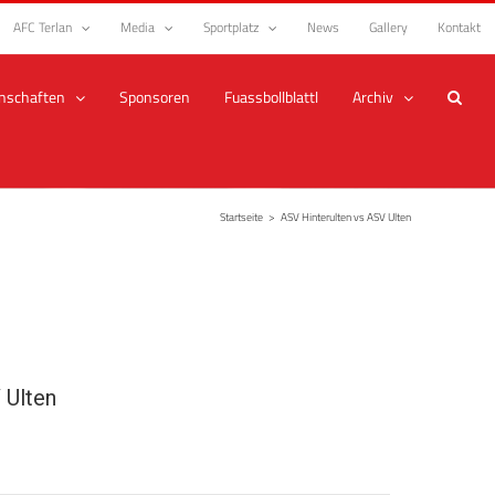
AFC Terlan
Media
Sportplatz
News
Gallery
Kontakt
nschaften
Sponsoren
Fuassbollblattl
Archiv
Startseite
>
ASV Hinterulten vs ASV Ulten
 Ulten