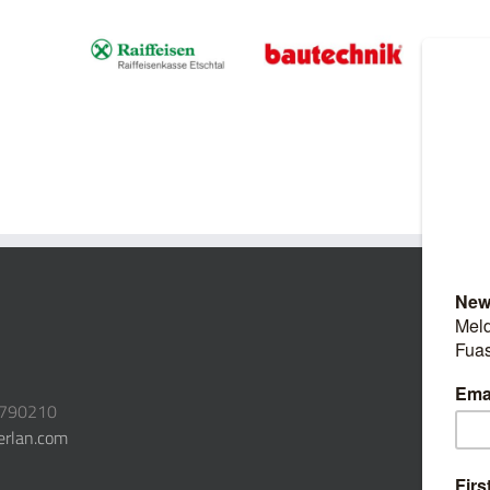
3790210
erlan.com