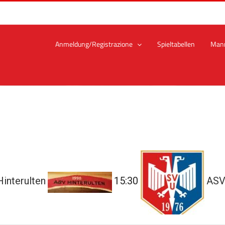
Anmeldung/Registrazione
Spieltabellen
Man
interulten
15:30
ASV