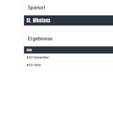
Spielort
St. Nikolaus
Ergebnisse
Club
ASV Hinterulten
ASV Ulten