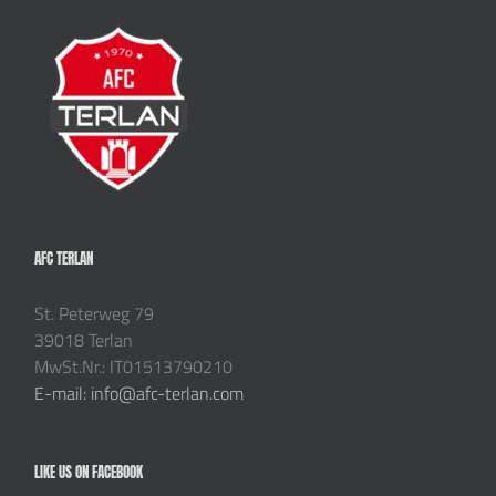
AFC TERLAN
St. Peterweg 79
39018 Terlan
MwSt.Nr.: IT01513790210
E-mail: info@afc-terlan.com
LIKE US ON FACEBOOK