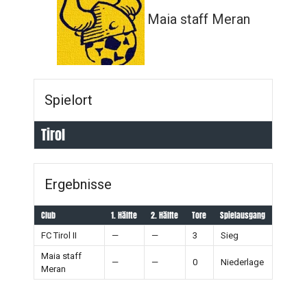
Maia staff Meran
Spielort
Tirol
Ergebnisse
Club
1. Hälfte
2. Hälfte
Tore
Spielausgang
FC Tirol II
—
—
3
Sieg
Maia staff
—
—
0
Niederlage
Meran