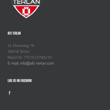
AFC TERLAN
St. Peterweg 79
39018 Terlan
MwSt.Nr.: IT01513790210
E-mail: info@afc-terlan.com
LIKE US ON FACEBOOK