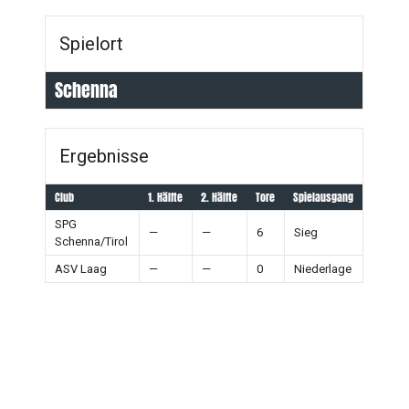
Spielort
Schenna
Ergebnisse
Club
1. Hälfte
2. Hälfte
Tore
Spielausgang
SPG
—
—
6
Sieg
Schenna/Tirol
ASV Laag
—
—
0
Niederlage