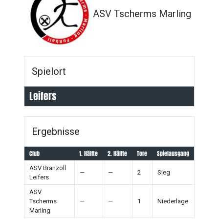
ASV Tscherms Marling
Spielort
Leifers
Ergebnisse
Club
1. Hälfte
2. Hälfte
Tore
Spielausgang
ASV Branzoll
—
—
2
Sieg
Leifers
ASV
Tscherms
—
—
1
Niederlage
Marling