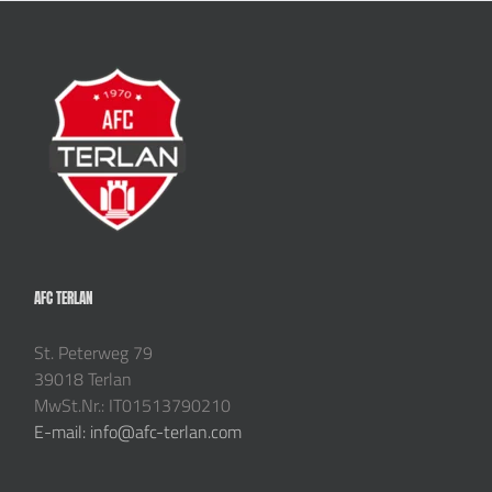
AFC TERLAN
St. Peterweg 79
39018 Terlan
MwSt.Nr.: IT01513790210
E-mail: info@afc-terlan.com