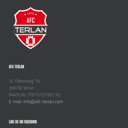
AFC TERLAN
St. Peterweg 79
39018 Terlan
MwSt.Nr.: IT01513790210
E-mail: info@afc-terlan.com
LIKE US ON FACEBOOK