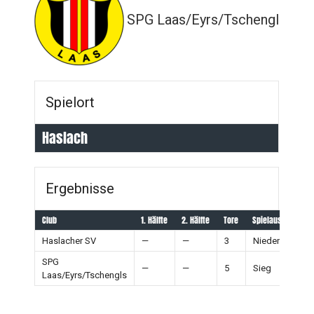
SPG Laas/Eyrs/Tschengls
Spielort
Haslach
Ergebnisse
Club
1. Hälfte
2. Hälfte
Tore
Spielausgang
Haslacher SV
—
—
3
Niederlage
SPG
—
—
5
Sieg
Laas/Eyrs/Tschengls