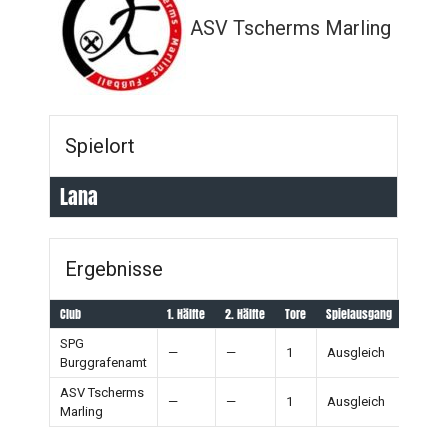
ASV Tscherms Marling
Spielort
Lana
Ergebnisse
Club
1. Hälfte
2. Hälfte
Tore
Spielausgang
SPG
—
—
1
Ausgleich
Burggrafenamt
ASV Tscherms
—
—
1
Ausgleich
Marling