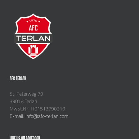
AFC TERLAN
St. Peterweg 79
39018 Terlan
MwSt.Nr.: IT01513790210
E-mail: info@afc-terlan.com
LIKE US ON FACEBOOK