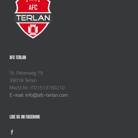
AFC TERLAN
St. Peterweg 79
39018 Terlan
MwSt.Nr.: IT01513790210
E-mail: info@afc-terlan.com
LIKE US ON FACEBOOK