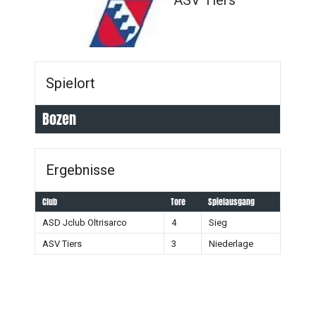
ASV Tiers
Spielort
Bozen
Ergebnisse
Club
Tore
Spielausgang
ASD Jclub Oltrisarco
4
Sieg
ASV Tiers
3
Niederlage