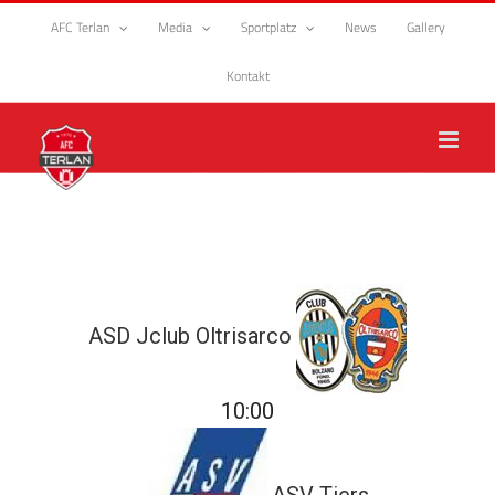
Zum
AFC Terlan
Media
Sportplatz
News
Gallery
Inhalt
springen
Kontakt
ASD Jclub Oltrisarco
10:00