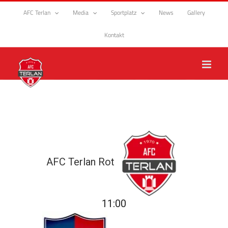
Zum
AFC Terlan
Media
Sportplatz
News
Gallery
Inhalt
springen
Kontakt
AFC Terlan Rot
11:00