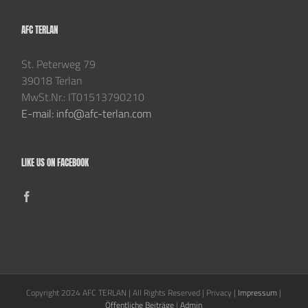
AFC TERLAN
St. Peterweg 79
39018 Terlan
MwSt.Nr.: IT01513790210
E-mail: info@afc-terlan.com
LIKE US ON FACEBOOK
Copyright 2024 AFC TERLAN | All Rights Reserved | Privacy |
Impressum
|
Öffentliche Beiträge
|
Admin