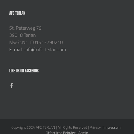
AFC TERLAN
St. Peterweg 79
39018 Terlan
MwSt.Nr.: IT01513790210
E-mail: info@afc-terlan.com
LIKE US ON FACEBOOK
Copyright 2024 AFC TERLAN | All Rights Reserved | Privacy |
Impressum
|
Öffentliche Beiträge
|
Admin