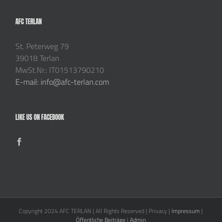
AFC TERLAN
St. Peterweg 79
39018 Terlan
MwSt.Nr.: IT01513790210
E-mail: info@afc-terlan.com
LIKE US ON FACEBOOK
Copyright 2024 AFC TERLAN | All Rights Reserved | Privacy |
Impressum
|
Öffentliche Beiträge
|
Admin