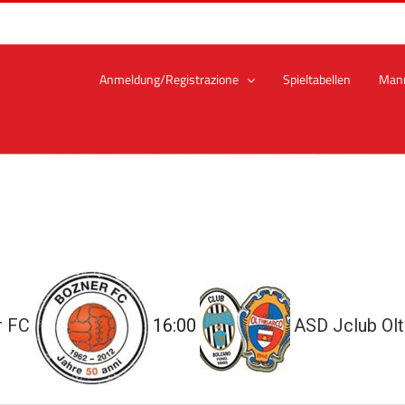
Anmeldung/Registrazione
Spieltabellen
Man
r FC
16:00
ASD Jclub Olt