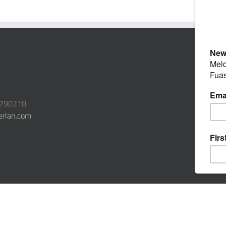
3790210
erlan.com