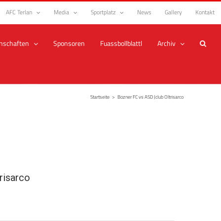
AFC Terlan
Media
Sportplatz
News
Gallery
Kontakt
nschaften
Sponsoren
Fuassbollblattl
Archiv
Startseite
>
Bozner FC vs ASD Jclub Oltrisarco
risarco