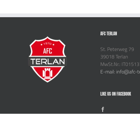
AFC TERLAN
St. Peterweg 79
39018 Terlan
MwSt.Nr.: IT0151
E-mail: info@afc-t
LIKE US ON FACEBOOK