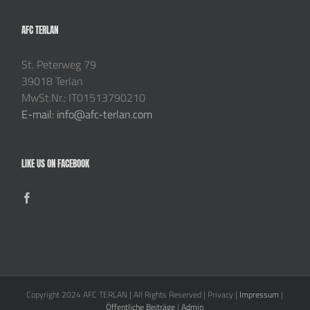
AFC TERLAN
St. Peterweg 79
39018 Terlan
MwSt.Nr.: IT01513790210
E-mail: info@afc-terlan.com
LIKE US ON FACEBOOK
Copyright 2024 AFC TERLAN | All Rights Reserved | Privacy |
Impressum
|
Öffentliche Beiträge
|
Admin