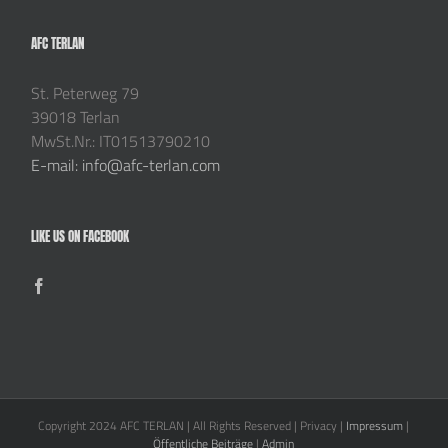
AFC TERLAN
St. Peterweg 79
39018 Terlan
MwSt.Nr.: IT01513790210
E-mail: info@afc-terlan.com
LIKE US ON FACEBOOK
Copyright 2024 AFC TERLAN | All Rights Reserved | Privacy |
Impressum
|
Öffentliche Beiträge
|
Admin