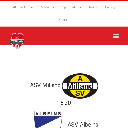
Zum
AFC Terlan
Media
Sportplatz
News
Gallery
Inhalt
springen
Kontakt
ASV Milland
15:30
ASV Albeins