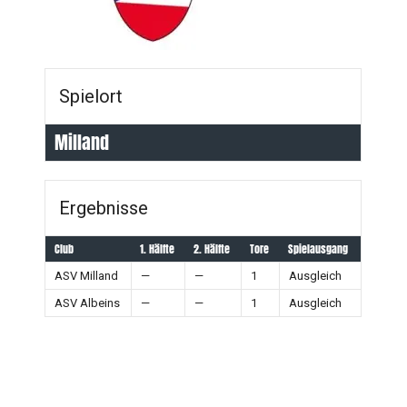
Spielort
Milland
Ergebnisse
Club
1. Hälfte
2. Hälfte
Tore
Spielausgang
ASV Milland
—
—
1
Ausgleich
ASV Albeins
—
—
1
Ausgleich