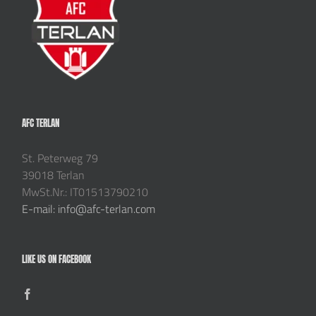
AFC TERLAN
St. Peterweg 79
39018 Terlan
MwSt.Nr.: IT01513790210
E-mail: info@afc-terlan.com
LIKE US ON FACEBOOK