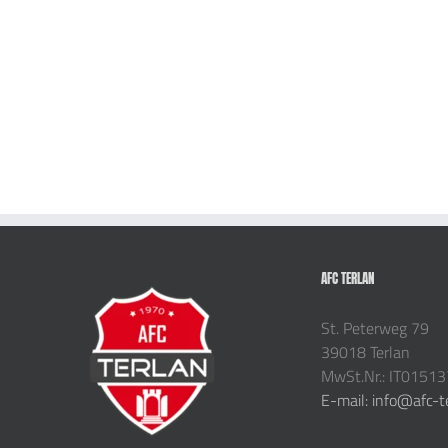
AFC TERLAN
St. Peterweg 79
39018 Terlan
MwSt.Nr.: IT0151
E-mail: info@afc-t