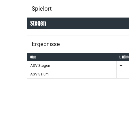
Spielort
Stegen
Ergebnisse
Club
1. Hälft
ASV Stegen
—
ASV Salurn
—