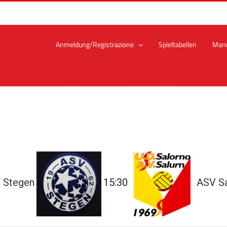
Anmeldung/Registrazione
Spieltabellen
Man
 Stegen
15:30
ASV Sa