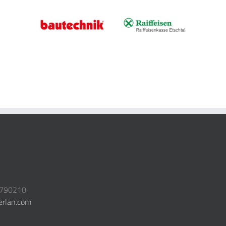
3790210
erlan.com