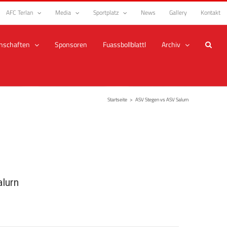
AFC Terlan
Media
Sportplatz
News
Gallery
Kontakt
nschaften
Sponsoren
Fuassbollblattl
Archiv
Startseite
>
ASV Stegen vs ASV Salurn
lurn