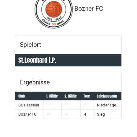
Bozner FC
Spielort
St.Leonhard i.P.
Ergebnisse
Club
1. Hälfte
2. Hälfte
Tore
Spielausgang
SC Passeier
—
—
1
Niederlage
Bozner FC
—
—
4
Sieg