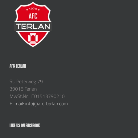
AFC TERLAN
St. Peterweg 79
39018 Terlan
MwSt.Nr.: IT01513790210
E-mail: info@afc-terlan.com
LIKE US ON FACEBOOK