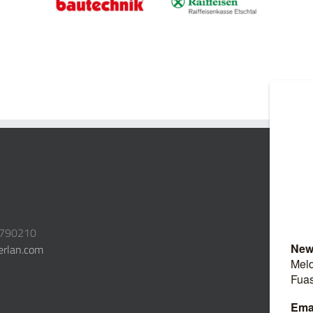
3790210
erlan.com