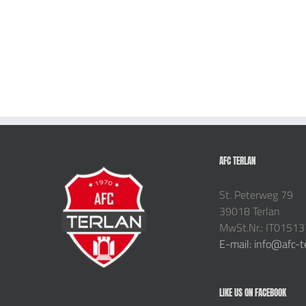
AFC TERLAN
St. Peterweg 79
39018 Terlan
MwSt.Nr.: IT0151
E-mail: info@afc-t
LIKE US ON FACEBOOK