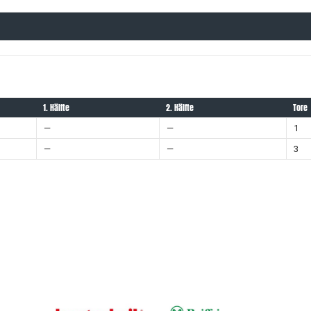
1. Hälfte
2. Hälfte
Tore
—
—
1
—
—
3