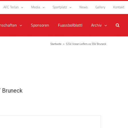
AFC Terlan
Media
Sportplatz
News
Gallery
Kontakt
nschaften
Sponsoren
Fuassbollblattl
Archiv
Startseite
>
S.S.V. Voran Leifers vs SSV Bruneck
 Bruneck