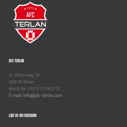
AFC TERLAN
St. Peterweg 79
39018 Terlan
MwSt.Nr.: IT01513790210
E-mail: info@afc-terlan.com
LIKE US ON FACEBOOK