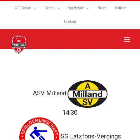
Zum
AFC Terlan
Media
Sportplatz
News
Gallery
Inhalt
springen
Kontakt
ASV Milland
14:30
SG Latzfons-Verdings