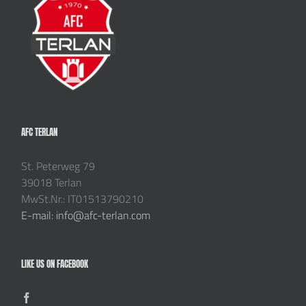
AFC TERLAN
St. Peterweg 79
39018 Terlan
MwSt.Nr.: IT01513790210
E-mail: info@afc-terlan.com
LIKE US ON FACEBOOK