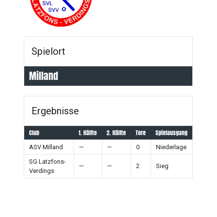
Spielort
Milland
Ergebnisse
Club
1. Hälfte
2. Hälfte
Tore
Spielausgang
ASV Milland
—
—
0
Niederlage
SG Latzfons-
—
—
2
Sieg
Verdings