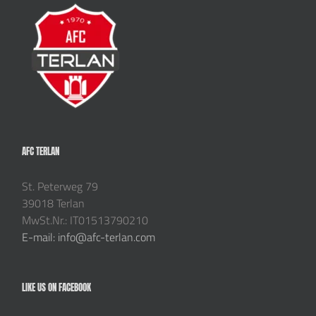
AFC TERLAN
St. Peterweg 79
39018 Terlan
MwSt.Nr.: IT01513790210
E-mail: info@afc-terlan.com
LIKE US ON FACEBOOK