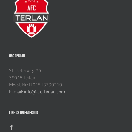
AFC TERLAN
St. Peterweg 79
39018 Terlan
MwSt.Nr.: IT01513790210
E-mail: info@afc-terlan.com
LIKE US ON FACEBOOK