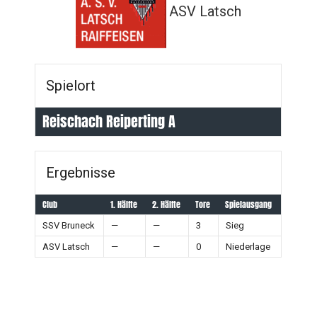
ASV Latsch
Spielort
Reischach Reiperting A
Ergebnisse
Club
1. Hälfte
2. Hälfte
Tore
Spielausgang
SSV Bruneck
—
—
3
Sieg
ASV Latsch
—
—
0
Niederlage