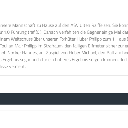
 unsere Mannschaft zu Hause auf den ASV Ulten Raiffeisen. Sie kon
zur 1:0 Führung traf (6.). Danach verfehlten die Gegner einige Mal 
einem Weitschuss über unseren Torhüter Huber Philipp zum 1:1 aus (
ul an Mair Philipp im Strafraum, den fälligen Elfmeter sicher zur e
te schob Nocker Hannes, auf Zuspiel von Huber Michael, den Ball a
s Ergebnis sogar noch für ein höheres Ergebnis sorgen können, doch
isse verdient.