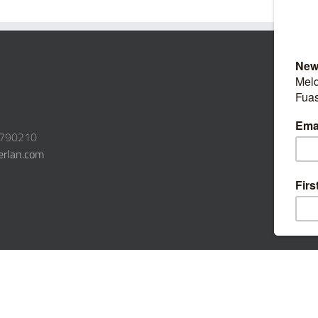
3790210
erlan.com
|
Öffentliche Beiträge
|
Admin