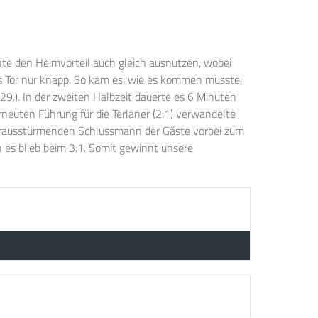
nte den Heimvorteil auch gleich ausnutzen, wobei
das Tor nur knapp. So kam es, wie es kommen musste:
29.). In der zweiten Halbzeit dauerte es 6 Minuten
rneuten Führung für die Terlaner (2:1) verwandelte
m herausstürmenden Schlussmann der Gäste vorbei zum
 es blieb beim 3:1. Somit gewinnt unsere