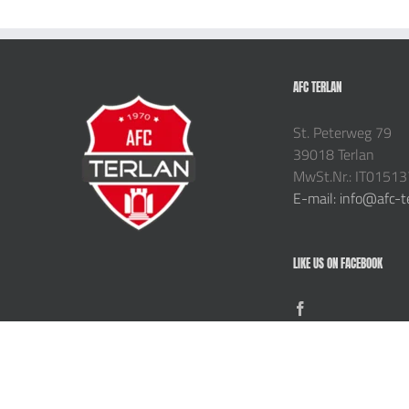
AFC TERLAN
St. Peterweg 79
39018 Terlan
MwSt.Nr.: IT0151
E-mail: info@afc-t
LIKE US ON FACEBOOK
Copyright 2024 AFC TERLAN | All Rights Reserved | Privacy |
Impressum