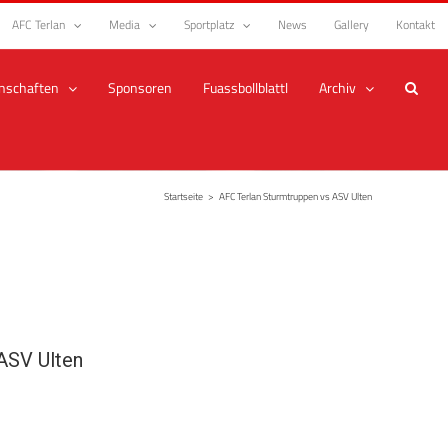
AFC Terlan
Media
Sportplatz
News
Gallery
Kontakt
nschaften
Sponsoren
Fuassbollblattl
Archiv
Startseite
>
AFC Terlan Sturmtruppen vs ASV Ulten
ASV Ulten