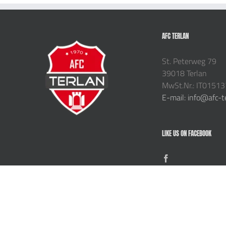
AFC TERLAN
St. Peterweg 79
39018 Terlan
MwSt.Nr.: IT0151
E-mail: info@afc-t
LIKE US ON FACEBOOK
Copyright 2024 AFC TERLAN | All Rights Reserved | Privacy |
Impressum