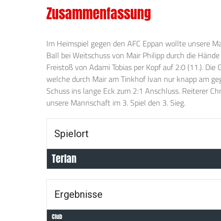
Zusammenfassung
Im Heimspiel gegen den AFC Eppan wollte unsere Man
Ball bei Weitschuss von Mair Philipp durch die Hände
Freistoß von Adami Tobias per Kopf auf 2:0 (11.). Die 
welche durch Mair am Tinkhof Ivan nur knapp am geg
Schuss ins lange Eck zum 2:1 Anschluss. Reiterer Chr
unsere Mannschaft im 3. Spiel den 3. Sieg.
Spielort
Terlan
Ergebnisse
Club