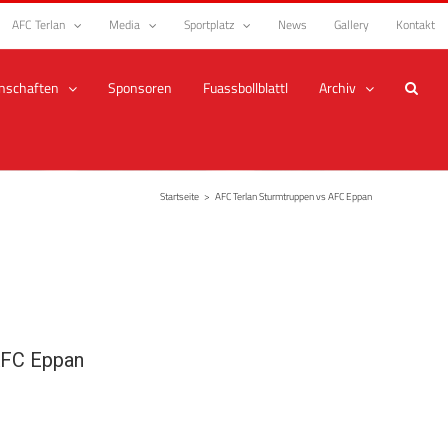
AFC Terlan
Media
Sportplatz
News
Gallery
Kontakt
nschaften
Sponsoren
Fuassbollblattl
Archiv
Startseite
>
AFC Terlan Sturmtruppen vs AFC Eppan
FC Eppan