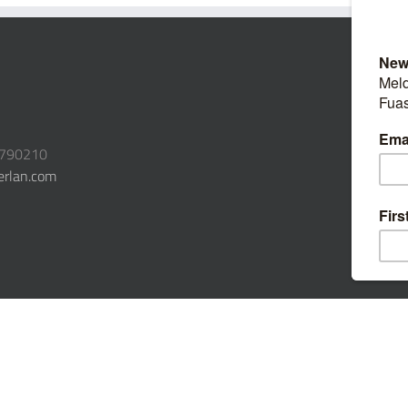
3790210
erlan.com
|
Öffentliche Beiträge
|
Admin