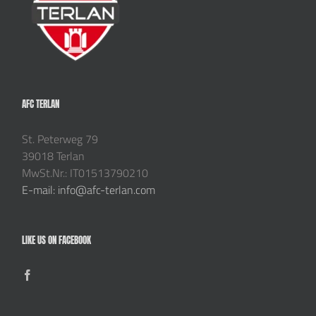
AFC TERLAN
St. Peterweg 79
39018 Terlan
MwSt.Nr.: IT01513790210
E-mail: info@afc-terlan.com
LIKE US ON FACEBOOK