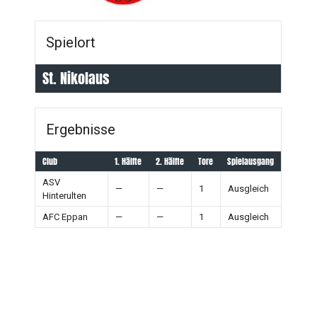
Spielort
St. Nikolaus
Ergebnisse
Club
1. Hälfte
2. Hälfte
Tore
Spielausgang
ASV
—
—
1
Ausgleich
Hinterulten
AFC Eppan
—
—
1
Ausgleich