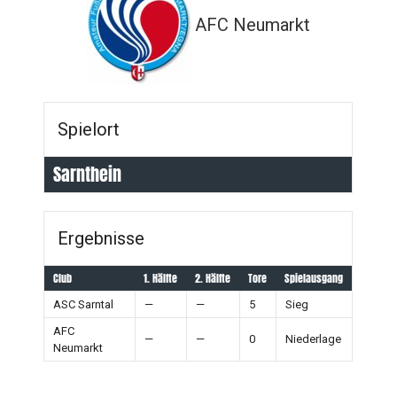
AFC Neumarkt
Spielort
Sarnthein
Ergebnisse
Club
1. Hälfte
2. Hälfte
Tore
Spielausgang
ASC Sarntal
—
—
5
Sieg
AFC
—
—
0
Niederlage
Neumarkt