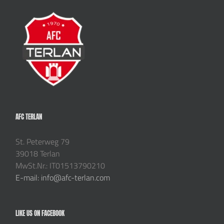
AFC TERLAN
St. Peterweg 79
39018 Terlan
MwSt.Nr.: IT01513790210
E-mail: info@afc-terlan.com
LIKE US ON FACEBOOK