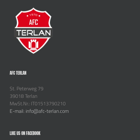
AFC TERLAN
St. Peterweg 79
39018 Terlan
MwSt.Nr.: IT01513790210
E-mail: info@afc-terlan.com
LIKE US ON FACEBOOK