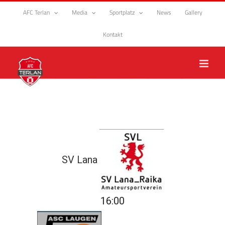
Zum
AFC Terlan
Media
Sportplatz
News
Gallery
Inhalt
springen
Kontakt
SV Lana
16:00