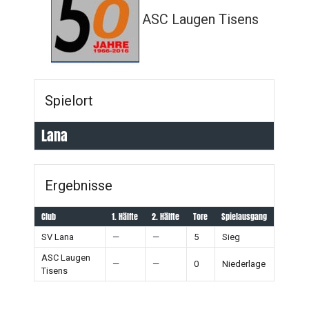
ASC Laugen Tisens
Spielort
Lana
Ergebnisse
Club
1. Hälfte
2. Hälfte
Tore
Spielausgang
SV Lana
—
—
5
Sieg
ASC Laugen
—
—
0
Niederlage
Tisens