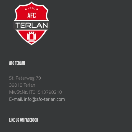
AFC TERLAN
St. Peterweg 79
39018 Terlan
MwSt.Nr.: IT01513790210
E-mail: info@afc-terlan.com
LIKE US ON FACEBOOK