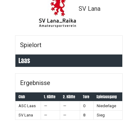
SV Lana
Spielort
Laas
Ergebnisse
Club
1. Hälfte
2. Hälfte
Tore
Spielausgang
ASC Laas
—
—
0
Niederlage
SV Lana
—
—
8
Sieg