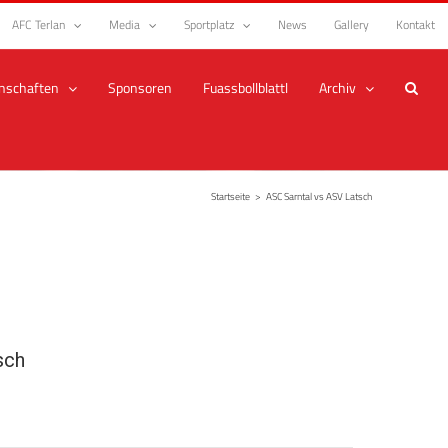
AFC Terlan
Media
Sportplatz
News
Gallery
Kontakt
nschaften
Sponsoren
Fuassbollblattl
Archiv
Startseite
>
ASC Sarntal vs ASV Latsch
sch