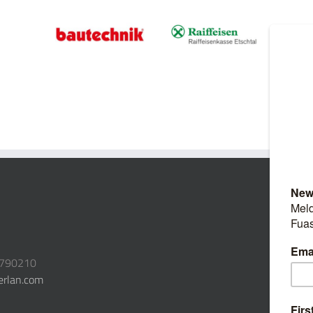
3790210
erlan.com