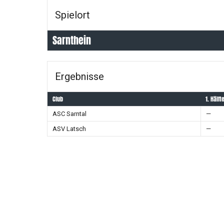
Spielort
Sarnthein
Ergebnisse
Club
1. Hälft
ASC Sarntal
—
ASV Latsch
—