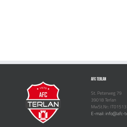
AFC TERLAN
St. Peterweg 79
39018 Terlan
MwSt.Nr.: IT0151
E-mail: info@afc-t