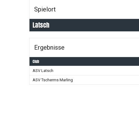
Spielort
Latsch
Ergebnisse
Club
ASV Latsch
ASV Tscherms Marling