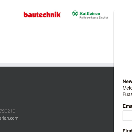
3790210
erlan.com