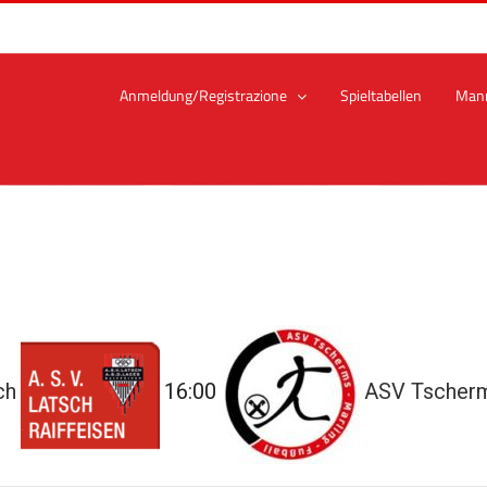
Anmeldung/Registrazione
Spieltabellen
Man
ch
16:00
ASV Tscherm