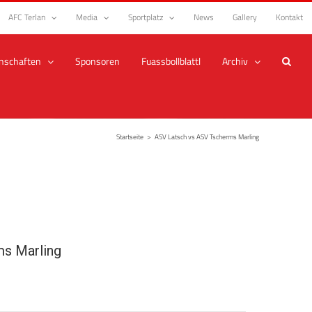
AFC Terlan
Media
Sportplatz
News
Gallery
Kontakt
nschaften
Sponsoren
Fuassbollblattl
Archiv
Startseite
>
ASV Latsch vs ASV Tscherms Marling
s Marling