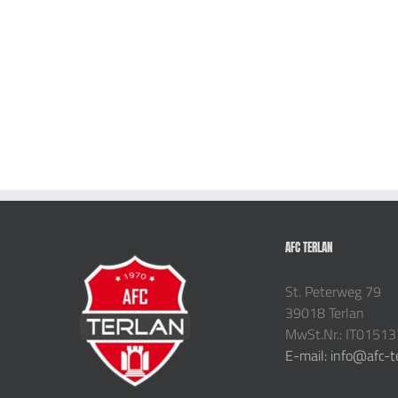
AFC TERLAN
St. Peterweg 79
39018 Terlan
MwSt.Nr.: IT0151
E-mail: info@afc-t