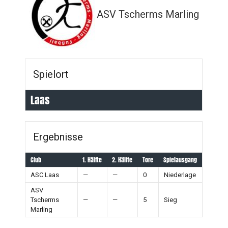
ASV Tscherms Marling
Spielort
Laas
Ergebnisse
Club
1. Hälfte
2. Hälfte
Tore
Spielausgang
ASC Laas
—
—
0
Niederlage
ASV
Tscherms
—
—
5
Sieg
Marling