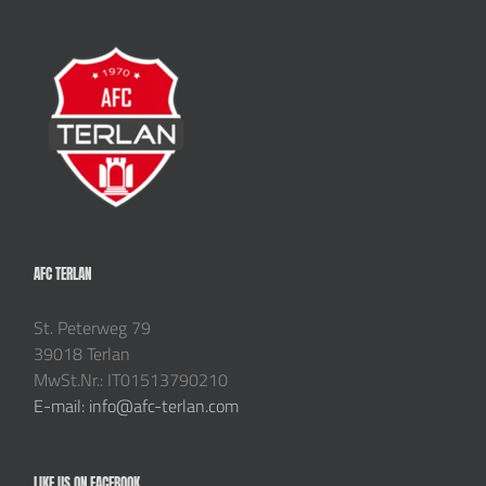
AFC TERLAN
St. Peterweg 79
39018 Terlan
MwSt.Nr.: IT01513790210
E-mail: info@afc-terlan.com
LIKE US ON FACEBOOK