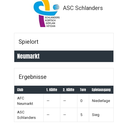
ASC Schlanders
Spielort
Neumarkt
Ergebnisse
Club
1. Hälfte
2. Hälfte
Tore
Spielausgang
AFC
—
—
0
Niederlage
Neumarkt
ASC
—
—
5
Sieg
Schlanders