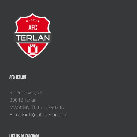
AFC TERLAN
St. Peterweg 79
39018 Terlan
MwSt.Nr.: IT01513790210
E-mail: info@afc-terlan.com
LIKE US ON FACEBOOK