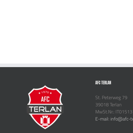
AFC TERLAN
St. Peterweg 79
39018 Terlan
MwSt.Nr.: IT0151
E-mail: info@afc-t