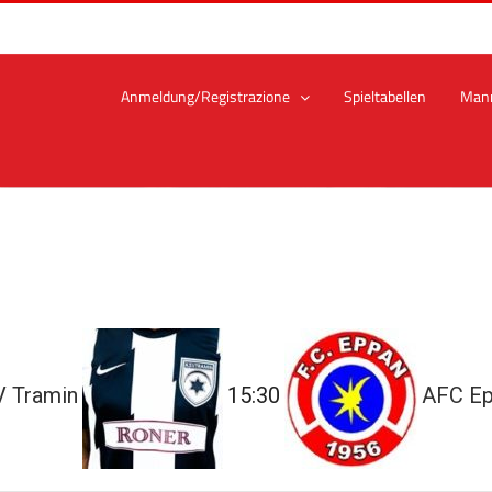
Anmeldung/Registrazione
Spieltabellen
Man
 Tramin
15:30
AFC E