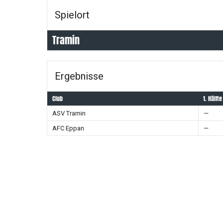
Spielort
Tramin
Ergebnisse
Club
1. Hälfte
ASV Tramin
—
AFC Eppan
—