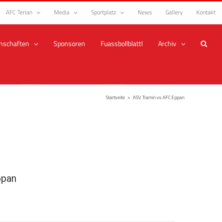
AFC Terlan
Media
Sportplatz
News
Gallery
Kontakt
nschaften
Sponsoren
Fuassbollblattl
Archiv
Startseite
>
ASV Tramin vs AFC Eppan
ppan