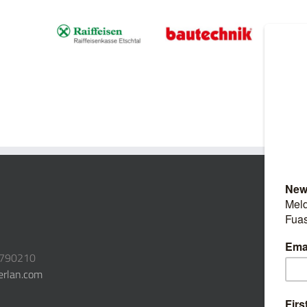
3790210
erlan.com