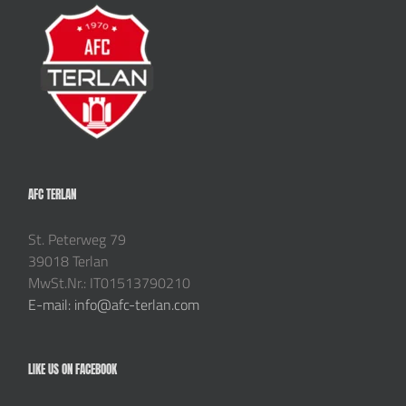
AFC TERLAN
St. Peterweg 79
39018 Terlan
MwSt.Nr.: IT01513790210
E-mail: info@afc-terlan.com
LIKE US ON FACEBOOK