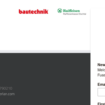
3790210
erlan.com