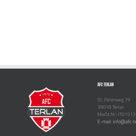
AFC TERLAN
St. Peterweg 79
39018 Terlan
MwSt.Nr.: IT0151
E-mail: info@afc-t