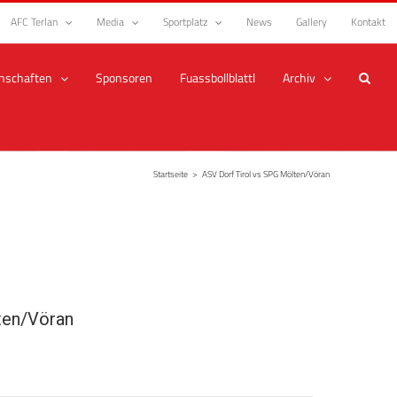
AFC Terlan
Media
Sportplatz
News
Gallery
Kontakt
nschaften
Sponsoren
Fuassbollblattl
Archiv
Startseite
>
ASV Dorf Tirol vs SPG Mölten/Vöran
en/Vöran