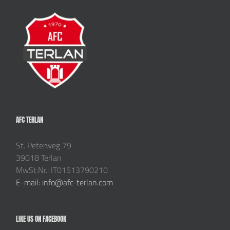
AFC TERLAN
St. Peterweg 79
39018 Terlan
MwSt.Nr.: IT01513790210
E-mail: info@afc-terlan.com
LIKE US ON FACEBOOK