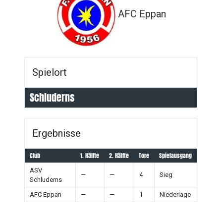
AFC Eppan
Spielort
Schluderns
Ergebnisse
Club
1. Hälfte
2. Hälfte
Tore
Spielausgang
ASV
—
—
4
Sieg
Schluderns
AFC Eppan
—
—
1
Niederlage