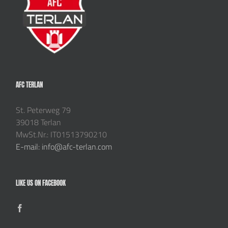
AFC TERLAN
St. Peterweg 79
39018 Terlan
MwSt.Nr.: IT01513790210
E-mail: info@afc-terlan.com
LIKE US ON FACEBOOK