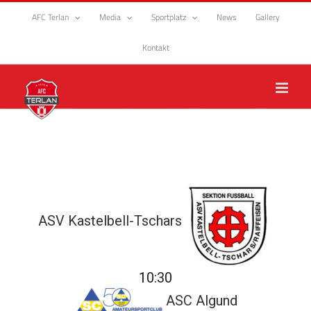
Zum
AFC Terlan
Media
Sportplatz
News
Gallery
Inhalt
springen
Kontakt
ASV Kastelbell-Tschars
10:30
ASC Algund