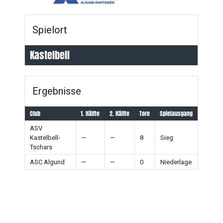
Spielort
Kastelbell
Ergebnisse
Club
1. Hälfte
2. Hälfte
Tore
Spielausgang
ASV
Kastelbell-
—
—
8
Sieg
Tschars
ASC Algund
—
—
0
Niederlage