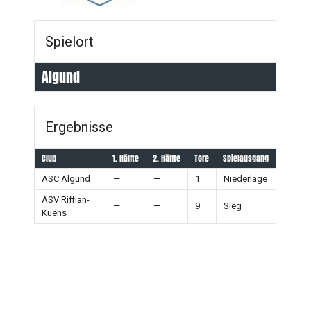
Spielort
Algund
Ergebnisse
Club
1. Hälfte
2. Hälfte
Tore
Spielausgang
ASC Algund
—
—
1
Niederlage
ASV Riffian-
—
—
9
Sieg
Kuens