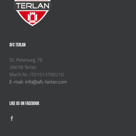
AFC TERLAN
St. Peterweg 79
39018 Terlan
MwSt.Nr.: IT01513790210
E-mail: info@afc-terlan.com
LIKE US ON FACEBOOK