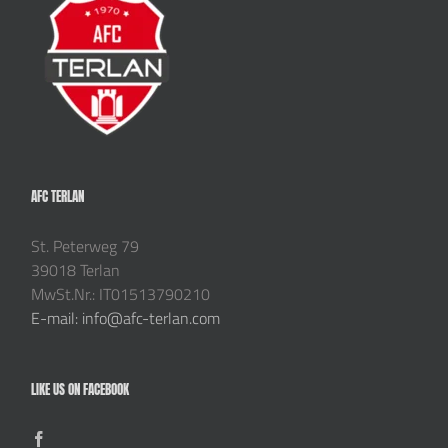
AFC TERLAN
St. Peterweg 79
39018 Terlan
MwSt.Nr.: IT01513790210
E-mail: info@afc-terlan.com
LIKE US ON FACEBOOK