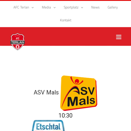
Zum
AFC Terlan
Media
Sportplatz
News
Gallery
Inhalt
springen
Kontakt
ASV Mals
10:30