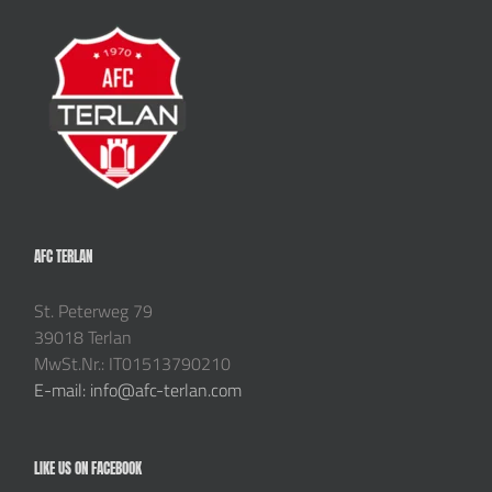
AFC TERLAN
St. Peterweg 79
39018 Terlan
MwSt.Nr.: IT01513790210
E-mail: info@afc-terlan.com
LIKE US ON FACEBOOK