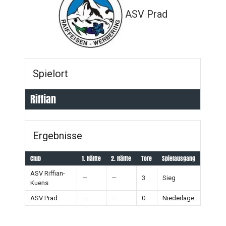
ASV Prad
Spielort
Riffian
Ergebnisse
Club
1. Hälfte
2. Hälfte
Tore
Spielausgang
ASV Riffian-
—
—
3
Sieg
Kuens
ASV Prad
—
—
0
Niederlage