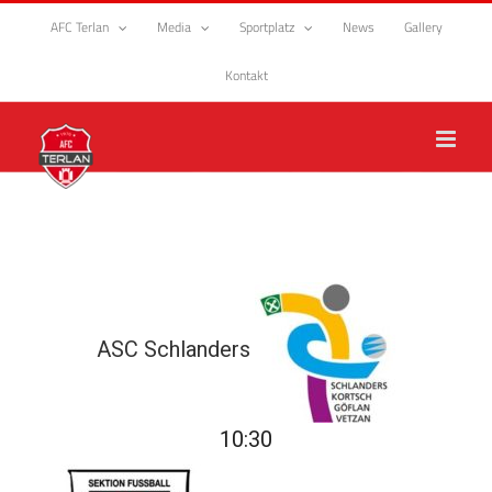
Zum
AFC Terlan
Media
Sportplatz
News
Gallery
Inhalt
springen
Kontakt
ASC Schlanders
10:30