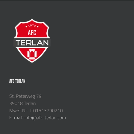
AFC TERLAN
St. Peterweg 79
39018 Terlan
MwSt.Nr.: IT01513790210
E-mail: info@afc-terlan.com