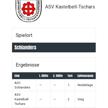
ASV Kastelbell-Tschars
Spielort
Schlanders
Ergebnisse
Club
1. Hälfte
2. Hälfte
Tore
Spielausgang
ASC
—
—
1
Niederlage
Schlanders
ASV
Kastelbell-
—
—
2
Sieg
Tschars