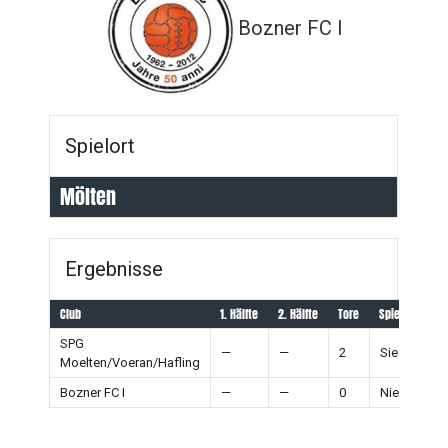
Bozner FC I
Spielort
Mölten
Ergebnisse
Club
1. Hälfte
2. Hälfte
Tore
Spielausgang
SPG
—
—
2
Sieg
Moelten/Voeran/Hafling
Bozner FC I
—
—
0
Niederlage