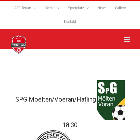
Zum
AFC Terlan
Media
Sportplatz
News
Gallery
Inhalt
springen
Kontakt
SPG Moelten/Voeran/Hafling
18:30