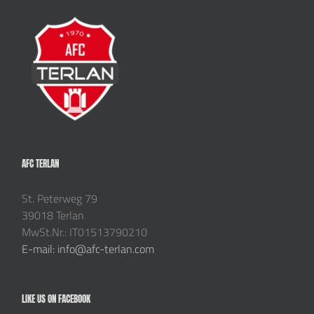
AFC TERLAN
St. Peterweg 79
39018 Terlan
MwSt.Nr.: IT01513790210
E-mail: info@afc-terlan.com
LIKE US ON FACEBOOK