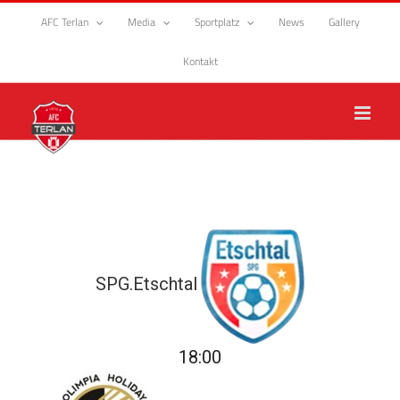
Zum
AFC Terlan
Media
Sportplatz
News
Gallery
Inhalt
springen
Kontakt
SPG.Etschtal
18:00