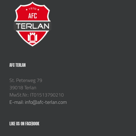
AFC TERLAN
St. Peterweg 79
39018 Terlan
MwSt.Nr.: IT01513790210
E-mail: info@afc-terlan.com
LIKE US ON FACEBOOK