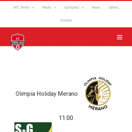
Zum
AFC Terlan
Media
Sportplatz
News
Gallery
Inhalt
springen
Kontakt
Olimpia Holiday Merano
11:00