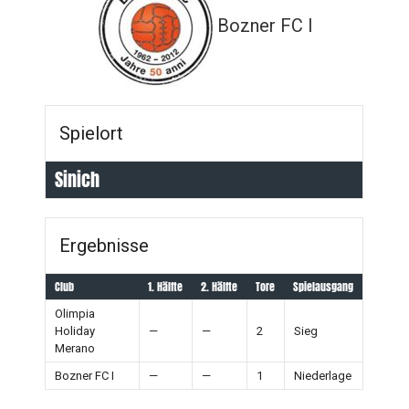
Bozner FC I
Spielort
Sinich
Ergebnisse
Club
1. Hälfte
2. Hälfte
Tore
Spielausgang
Olimpia
Holiday
—
—
2
Sieg
Merano
Bozner FC I
—
—
1
Niederlage