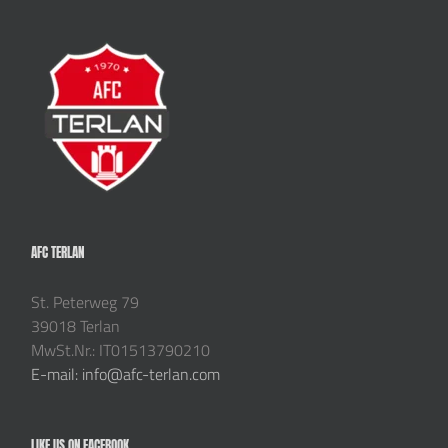
AFC TERLAN
St. Peterweg 79
39018 Terlan
MwSt.Nr.: IT01513790210
E-mail: info@afc-terlan.com
LIKE US ON FACEBOOK