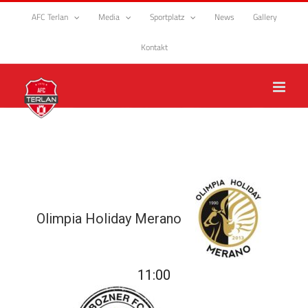
Zum
AFC Terlan
Media
Sportplatz
News
Gallery
Inhalt
springen
Kontakt
Olimpia Holiday Merano
11:00